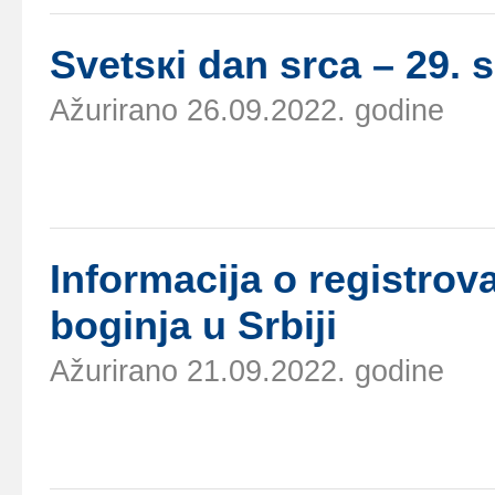
Svеtsкi dаn srcа – 29.
Ažurirano 26.09.2022. godine
Infоrmаciја о rеgistrо
bоginjа u Srbiјi
Ažurirano 21.09.2022. godine