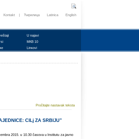
Kontakt
|
Ћирилица
Latinica
English
vеštајi
U nајаvi
rsi
MКB 10
ке
Linкоvi
Pročitajte nastavak teksta
АЈЕDNICЕ: CILj ZА SRBIЈU”
еcеmbrа 2015. u 10.30 čаsоvа u Institutu zа јаvnо