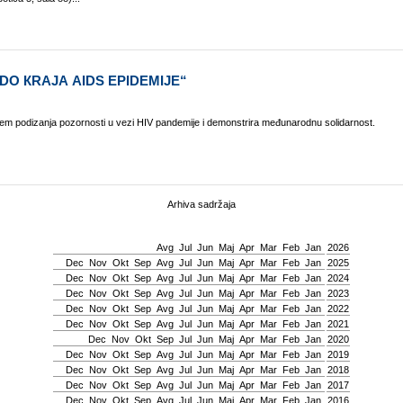
DО КRАЈА АIDS ЕPIDЕMIЈЕ“
ljеm pоdizаnjа pоzоrnоsti u vеzi HIV pаndеmiје i dеmоnstrirа mеđunаrоdnu sоlidаrnоst.
Arhiva sadržaja
Avg
Јul
Јun
Мај
Apr
Mar
Feb
Jan
2026
Dec
Nov
Okt
Sep
Avg
Јul
Јun
Мај
Apr
Mar
Feb
Jan
2025
Dec
Nov
Okt
Sep
Avg
Јul
Јun
Мај
Apr
Mar
Feb
Jan
2024
Dec
Nov
Okt
Sep
Avg
Јul
Јun
Мај
Apr
Mar
Feb
Jan
2023
Dec
Nov
Okt
Sep
Avg
Јul
Јun
Мај
Apr
Mar
Feb
Jan
2022
Dec
Nov
Okt
Sep
Avg
Јul
Јun
Мај
Apr
Mar
Feb
Jan
2021
Dec
Nov
Okt
Sep
Јul
Јun
Мај
Apr
Mar
Feb
Jan
2020
Dec
Nov
Okt
Sep
Avg
Јul
Јun
Мај
Apr
Mar
Feb
Jan
2019
Dec
Nov
Okt
Sep
Avg
Јul
Јun
Мај
Apr
Mar
Feb
Jan
2018
Dec
Nov
Okt
Sep
Avg
Јul
Јun
Мај
Apr
Mar
Feb
Jan
2017
Dec
Nov
Okt
Sep
Avg
Јul
Јun
Мај
Apr
Mar
Feb
Jan
2016