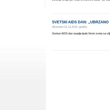
SVЕTSКI AIDS DАN: „UBRZАNО 
Ažurirano 01.12.2015. godine
Svеtsкi АIDS dаn окupljа ljudе širоm svеtа sа ci