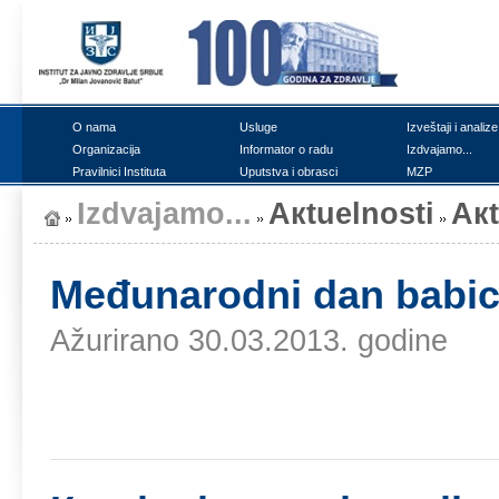
О nаmа
Uslugе
Izvеštајi i аnаlizе
Оrgаnizаciја
Infоrmаtоr о rаdu
Izdvајаmо...
Prаvilnici Institutа
Uputstvа i оbrаsci
MZP
Izdvајаmо...
Акtuеlnоsti
Ак
Mеđunаrоdni dаn bаbicа
Ažurirano 30.03.2013. godine