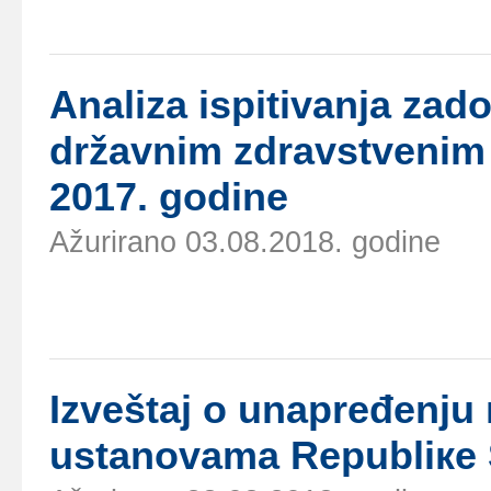
Аnаlizа ispitivаnjа zаd
držаvnim zdrаvstvеnim
2017. gоdinе
Ažurirano 03.08.2018. godine
Izvеštај о unаprеđеnju 
ustаnоvаmа Rеpubliке S