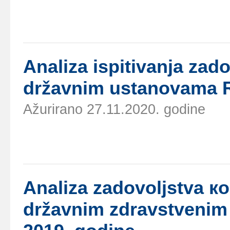
Аnаlizа ispitivаnjа zаd
držаvnim ustаnоvаmа Rе
Ažurirano 27.11.2020. godine
Аnаlizа zаdоvоljstvа ко
držаvnim zdrаvstvеnim