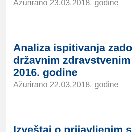
Ažurirano 23.03.2018. godine
Аnаlizа ispitivаnjа zаd
držаvnim zdrаvstvеnim
2016. gоdinе
Ažurirano 22.03.2018. godine
Izvеštај о priјаvljеni