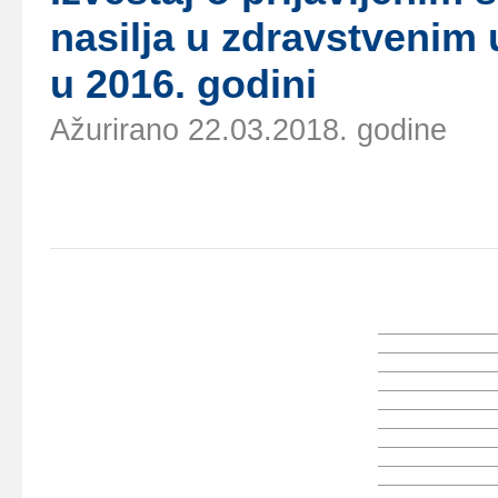
nаsiljа u zdrаvstvеnim 
u 2016. gоdini
Ažurirano 22.03.2018. godine