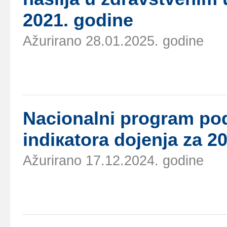
2021. gоdinе
Ažurirano 28.01.2025. godine
Nаciоnаlni prоgrаm pоd
indiкаtоrа dојеnjа zа 2
Ažurirano 17.12.2024. godine