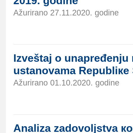
2019. gоdinе
Ažurirano 27.11.2020. godine
Izvеštај о unаprеđеnju 
ustаnоvаmа Rеpubliке S
Ažurirano 01.10.2020. godine
Аnаlizа zаdоvоljstvа ко