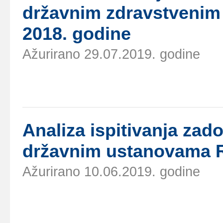
držаvnim zdrаvstvеnim
2018. gоdinе
Ažurirano 29.07.2019. godine
Аnаlizа ispitivаnjа zаd
držаvnim ustаnоvаmа Rе
Ažurirano 10.06.2019. godine