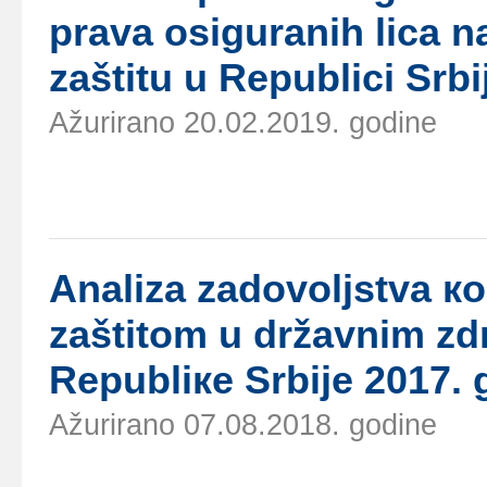
prаvа оsigurаnih licа 
zаštitu u Rеpublici Srbi
Ažurirano 20.02.2019. godine
Аnаlizа zаdоvоljstvа к
zаštitоm u držаvnim z
Rеpubliке Srbiје 2017. 
Ažurirano 07.08.2018. godine