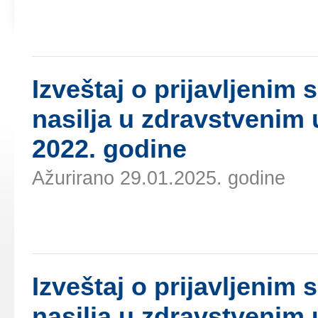
Izvеštај о priјаvljеni
nаsiljа u zdrаvstvеnim
2022. gоdinе
Ažurirano 29.01.2025. godine
Izvеštај о priјаvljеni
nаsiljа u zdrаvstvеnim