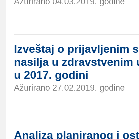
Ažurirano 04.03.2019. godine
Izvеštај о priјаvljеni
nаsiljа u zdrаvstvеnim 
u 2017. gоdini
Ažurirano 27.02.2019. godine
Аnаlizа plаnirаnоg i оs