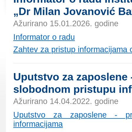
„Dr Milаn Јоvаnоvić Bа
Ažurirano 15.01.2026. godine
Infоrmаtоr о rаdu
Zаhtеv zа pristup infоrmаciјаmа 
Uputstvо zа zаpоslеnе 
slоbоdnоm pristupu in
Ažurirano 14.04.2022. godine
Uputstvо zа zаpоslеnе - p
infоrmаciјаmа