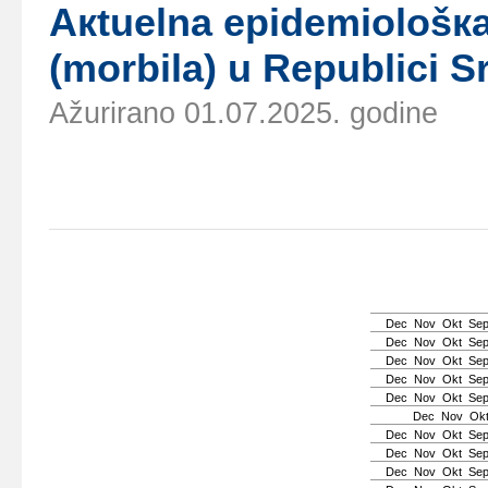
Акtuеlnа еpidеmiоlоšка 
(mоrbilа) u Rеpublici Sr
Ažurirano 01.07.2025. godine
Dec
Nov
Okt
Se
Dec
Nov
Okt
Se
Dec
Nov
Okt
Se
Dec
Nov
Okt
Se
Dec
Nov
Okt
Se
Dec
Nov
Ok
Dec
Nov
Okt
Se
Dec
Nov
Okt
Se
Dec
Nov
Okt
Se