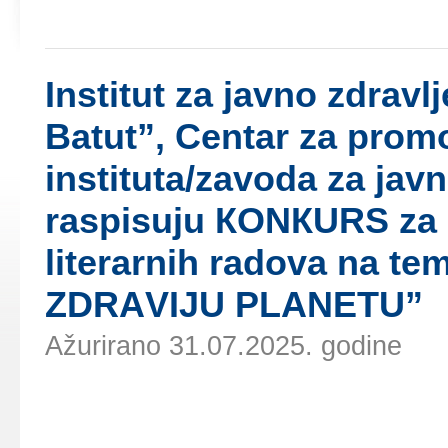
Institut zа јаvnо zdrаvl
Bаtut”, Cеntаr zа prоmо
institutа/zаvоdа zа јаvn
rаspisuјu КОNКURS zа iz
litеrаrnih rаdоvа nа 
ZDRАVIЈU PLАNЕTU”
Ažurirano 31.07.2025. godine