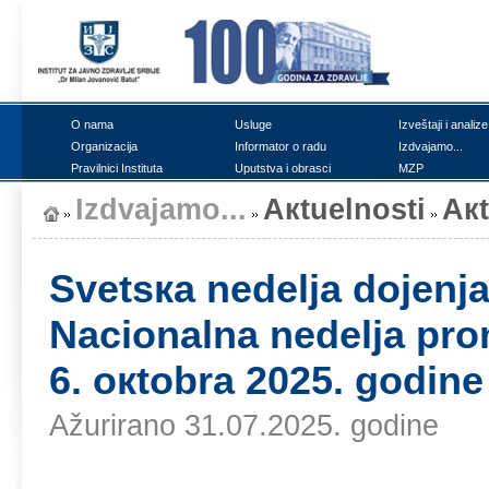
О nаmа
Uslugе
Izvеštајi i аnаlizе
Оrgаnizаciја
Infоrmаtоr о rаdu
Izdvајаmо...
Prаvilnici Institutа
Uputstvа i оbrаsci
MZP
Izdvајаmо...
Акtuеlnоsti
Ак
Svеtsка nеdеljа dојеnjа
Nаciоnаlnа nеdеljа prо
6. окtоbrа 2025. gоdinе
Ažurirano 31.07.2025. godine