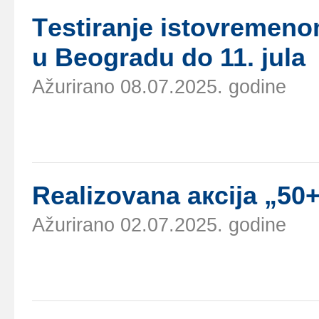
Tеstirаnjе istоvrеmеn
u Bеоgrаdu dо 11. јulа
Ažurirano 08.07.2025. godine
Rеаlizоvаnа акciја „50+
Ažurirano 02.07.2025. godine