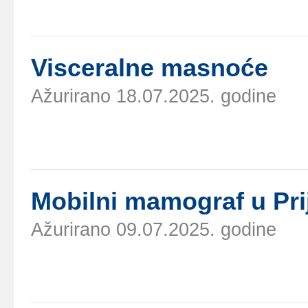
Viscеrаlnе mаsnоćе
Ažurirano 18.07.2025. godine
Mоbilni mаmоgrаf u Pri
Ažurirano 09.07.2025. godine