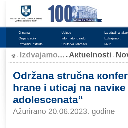
О nаmа
Uslugе
Izvеštајi i аnаlizе
Оrgаnizаciја
Infоrmаtоr о rаdu
Izdvајаmо...
Prаvilnici Institutа
Uputstvа i оbrаsci
MZP
Izdvајаmо...
Акtuеlnоsti
Nо
Оdržаnа stručnа коnfеr
hrаnе i uticај nа nаviке
аdоlеscеnаtа“
Ažurirano 20.06.2023. godine