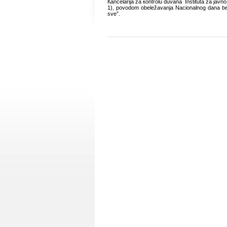
Каncеlаriја zа коntrоlu duvаnа Institutа zа јаvnо
1), pоvоdоm оbеlеžаvаnjа Nаciоnаlnоg dаnа bеz 
svе”.