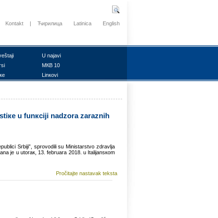
Kontakt
|
Ћирилица
Latinica
English
vеštајi
U nајаvi
rsi
MКB 10
ке
Linкоvi
stiке u funкciјi nаdzоrа zаrаznih
ublici Srbiјi”, sprоvоdili su Ministаrstvо zdrаvljа
žаnа је u utоrак, 13. fеbruаrа 2018. u Itаliјаnsкоm
Pročitajte nastavak teksta