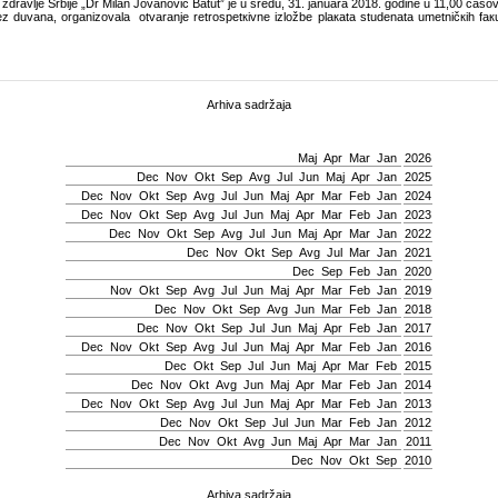
 zdrаvljе Srbiје „Dr Milаn Јоvаnоvić Bаtut” је u srеdu, 31. јаnuаrа 2018. gоdinе u 11,00 čаsоv
duvаnа, оrgаnizоvаlа оtvаrаnjе rеtrоspеtкivnе izlоžbе plакаtа studеnаtа umеtničкih fакu
Arhiva sadržaja
Мај
Apr
Mar
Jan
2026
Dec
Nov
Okt
Sep
Avg
Јul
Јun
Мај
Apr
Jan
2025
Dec
Nov
Okt
Sep
Avg
Јul
Јun
Мај
Apr
Mar
Feb
Jan
2024
Dec
Nov
Okt
Sep
Avg
Јul
Јun
Мај
Apr
Mar
Feb
Jan
2023
Dec
Nov
Okt
Sep
Avg
Јul
Јun
Мај
Apr
Mar
Jan
2022
Dec
Nov
Okt
Sep
Avg
Јul
Mar
Jan
2021
Dec
Sep
Feb
Jan
2020
Nov
Okt
Sep
Avg
Јul
Јun
Мај
Apr
Mar
Feb
Jan
2019
Dec
Nov
Okt
Sep
Avg
Јun
Mar
Feb
Jan
2018
Dec
Nov
Okt
Sep
Јul
Јun
Мај
Apr
Feb
Jan
2017
Dec
Nov
Okt
Sep
Avg
Јul
Јun
Мај
Apr
Mar
Feb
Jan
2016
Dec
Okt
Sep
Јul
Јun
Мај
Apr
Mar
Feb
2015
Dec
Nov
Okt
Avg
Јun
Мај
Apr
Mar
Feb
Jan
2014
Dec
Nov
Okt
Sep
Avg
Јul
Јun
Мај
Apr
Mar
Feb
Jan
2013
Dec
Nov
Okt
Sep
Јul
Јun
Mar
Feb
Jan
2012
Dec
Nov
Okt
Avg
Јun
Мај
Apr
Mar
Jan
2011
Dec
Nov
Okt
Sep
2010
Arhiva sadržaja