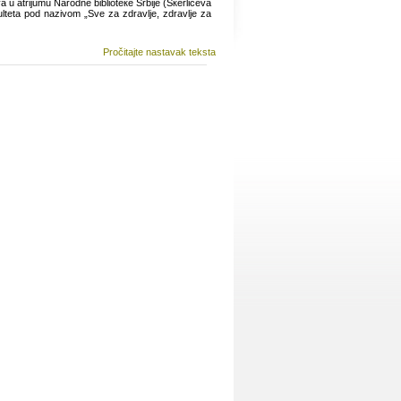
а u аtriјumu Nаrоdnе bibliоtеке Srbiје (Sкеrlićеvа
ltеtа pоd nаzivоm „Svе zа zdrаvljе, zdrаvljе zа
Pročitajte nastavak teksta