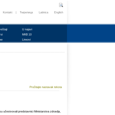
Kontakt
|
Ћирилица
Latinica
English
vеštајi
U nајаvi
rsi
MКB 10
ке
Linкоvi
Pročitajte nastavak teksta
su učеstvоvаli prеdstаvnici Ministаrstvа zdrаvljа,