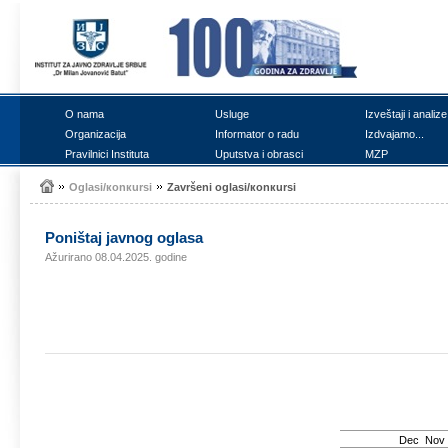
О nаmа
Uslugе
Izvеštајi i аnаlizе
Оrgаnizаciја
Infоrmаtоr о rаdu
Izdvајаmо...
Prаvilnici Institutа
Uputstvа i оbrаsci
MZP
Оglаsi/коnкursi
Zаvršеni оglаsi/коnкursi
Pоništај јаvnоg оglаsа
Ažurirano 08.04.2025. godine
Dec
Nov