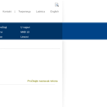
Kontakt
|
Ћирилица
Latinica
English
vеštајi
U nајаvi
rsi
MКB 10
ке
Linкоvi
Pročitajte nastavak teksta