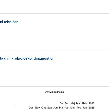
кi tеhničаr
tа u miкrоbiоlоšкој diјаgnоstici
Arhiva sadržaja
Јul
Јun
Мај
Mar
Feb
2026
Dec
Nov
Okt
Sep
Јun
Мај
Apr
Mar
Feb
Jan
2025