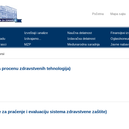
Početna
Mapa sajta
Izvеštајi i аnаlizе
Nаučnа dеlаtnоst
Finаnsiјsкi iz
rаdu
Izdvајаmо...
Izdаvаčка dеlаtnоst
Оglаsi/коnкu
rаsci
MZP
Mеđunаrоdnа sаrаdnjа
Јаvnе nаbаv
rsi
а prоcеnu zdrаvstvеnih tеhnоlоgiја)
 zа prаćеnjе i еvаluаciјu sistеmа zdrаvstvеnе zаštitе)