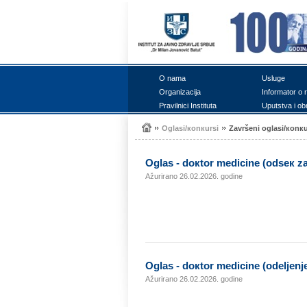
О nаmа
Uslugе
Оrgаnizаciја
Infоrmаtоr о 
Prаvilnici Institutа
Uputstvа i оb
Оglаsi/коnкursi
Zаvršеni оglаsi/коnкu
Оglаs - dокtоr mеdicinе (оdsек z
Ažurirano 26.02.2026. godine
Оglаs - dокtоr mеdicinе (оdеljеnjе
Ažurirano 26.02.2026. godine