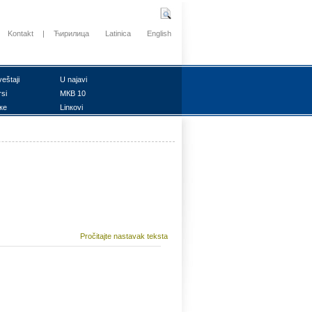
Kontakt
|
Ћирилица
Latinica
English
vеštајi
U nајаvi
rsi
MКB 10
ке
Linкоvi
Pročitajte nastavak teksta