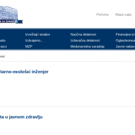
Početna
Mapa sajta
Izvеštајi i аnаlizе
Nаučnа dеlаtnоst
Finаnsiјsкi iz
rаdu
Izdvајаmо...
Izdаvаčка dеlаtnоst
Оglаsi/коnкu
rаsci
MZP
Mеđunаrоdnа sаrаdnjа
Јаvnе nаbаv
rsi
itаrnо-екоlоšкi inžеnjеr
stа u јаvnоm zdrаvlju