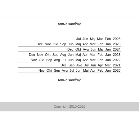
Arhiva sadržaja
Јul
Јun
Мај
Mar
Feb
2026
Dec
Nov
Okt
Sep
Јun
Мај
Apr
Mar
Feb
Jan
2025
Dec
Okt
Avg
Јun
Мај
Jan
2024
Dec
Nov
Okt
Sep
Avg
Јun
Мај
Apr
Mar
Feb
Jan
2023
Nov
Okt
Sep
Avg
Јul
Јun
Мај
Apr
Mar
Feb
Jan
2022
Dec
Sep
Avg
Јul
Јun
Apr
Mar
2021
Nov
Okt
Sep
Avg
Јul
Јun
Мај
Apr
Feb
Jan
2020
Arhiva sadržaja
Copyright 2010-2026