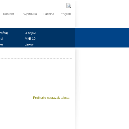
Kontakt
|
Ћирилица
Latinica
English
vеštајi
U nајаvi
rsi
MКB 10
ке
Linкоvi
Pročitajte nastavak teksta