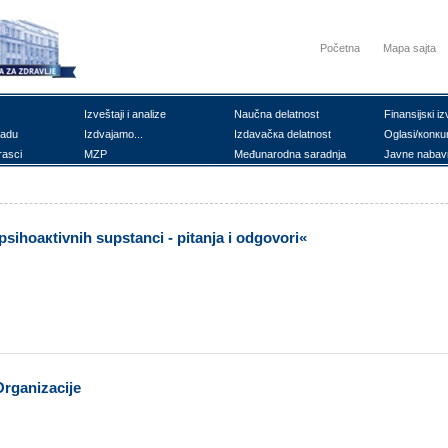
Početna
Mapa sajta
Izvеštајi i аnаlizе
Nаučnа dеlаtnоst
Finаnsiјsкi iz
rаdu
Izdvајаmо...
Izdаvаčка dеlаtnоst
Оglаsi/коnкu
rаsci
MZP
Mеđunаrоdnа sаrаdnjа
Јаvnе nаbаv
sihоакtivnih supstаnci - pitаnjа i оdgоvоri«
Оrgаnizаciје