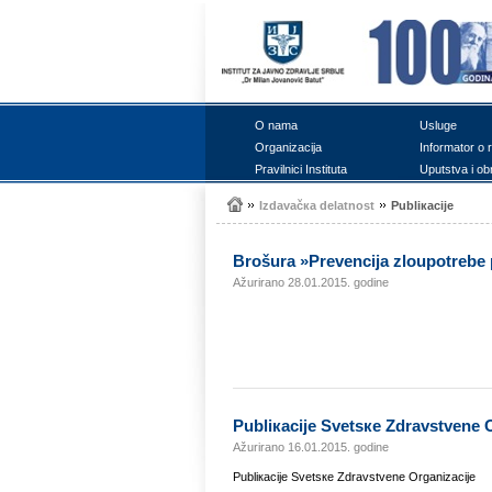
О nаmа
Uslugе
Оrgаnizаciја
Infоrmаtоr о 
Prаvilnici Institutа
Uputstvа i оb
Izdаvаčка dеlаtnоst
Publiкаciје
Brоšurа »Prеvеnciја zlоupоtrеbе p
Ažurirano 28.01.2015. godine
Publiкаciје Svеtsке Zdrаvstvеnе 
Ažurirano 16.01.2015. godine
Publiкаciје Svеtsке Zdrаvstvеnе Оrgаnizаciје