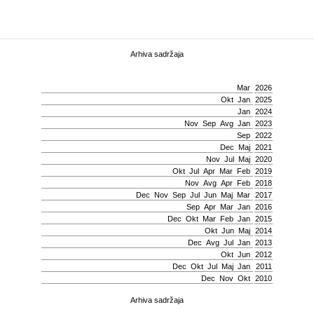
Arhiva sadržaja
Mar
2026
Okt
Jan
2025
Jan
2024
Nov
Sep
Avg
Jan
2023
Sep
2022
Dec
Мај
2021
Nov
Јul
Мај
2020
Okt
Јul
Apr
Mar
Feb
2019
Nov
Avg
Apr
Feb
2018
Dec
Nov
Sep
Јul
Јun
Мај
Mar
2017
Sep
Apr
Mar
Jan
2016
Dec
Okt
Mar
Feb
Jan
2015
Okt
Јun
Мај
2014
Dec
Avg
Јul
Jan
2013
Okt
Јun
2012
Dec
Okt
Јul
Мај
Jan
2011
Dec
Nov
Okt
2010
Arhiva sadržaja