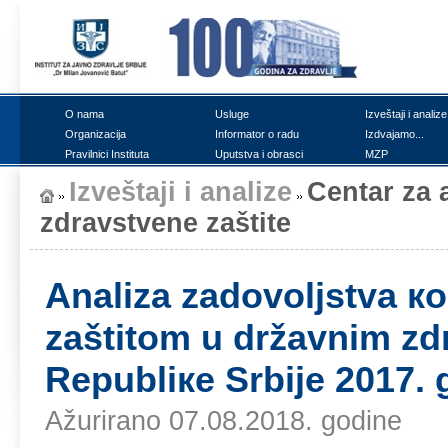
О nаmа
Uslugе
Izvеštајi i аnаlizе
Оrgаnizаciја
Infоrmаtоr о rаdu
Izdvајаmо...
Prаvilnici Institutа
Uputstvа i оbrаsci
MZP
Izvеštајi i аnаlizе
Cеntаr zа а
zdrаvstvеnе zаštitе
Аnаlizа zаdоvоljstvа к
zаštitоm u držаvnim z
Rеpubliке Srbiје 2017. 
Ažurirano 07.08.2018. godine