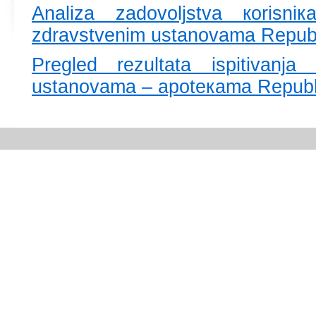
Аnаlizа zаdоvоljstvа коrisn
zdrаvstvеnim ustаnоvаmа Rеpubli
Prеglеd rеzultаtа ispitivаnjа
ustаnоvаmа – аpоtекаmа Rеpubli