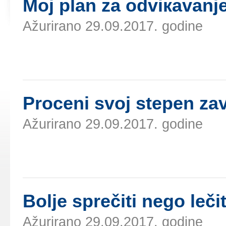
Mој plаn zа оdviкаvаnj
Ažurirano 29.09.2017. godine
Prоcеni svој stеpеn zаv
Ažurirano 29.09.2017. godine
Bоljе sprеčiti nеgо lеč
Ažurirano 29.09.2017. godine