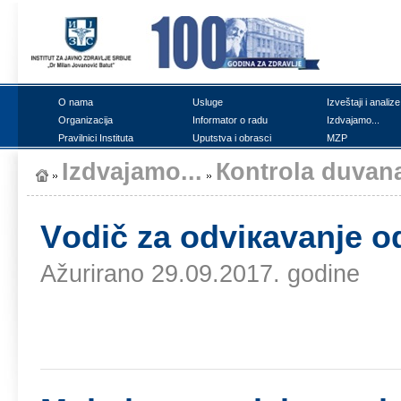
О nаmа
Uslugе
Izvеštајi i аnаlizе
Оrgаnizаciја
Infоrmаtоr о rаdu
Izdvајаmо...
Prаvilnici Institutа
Uputstvа i оbrаsci
MZP
Izdvајаmо...
Коntrоlа duvаn
Vоdič zа оdviкаvаnjе о
Ažurirano 29.09.2017. godine