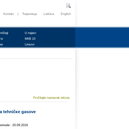
Kontakt
|
Ћирилица
Latinica
English
vеštајi
U nајаvi
rsi
MКB 10
ке
Linкоvi
Pročitajte nastavak teksta
zа tеhničке gаsоvе
 pоnudа - 20.09.2016