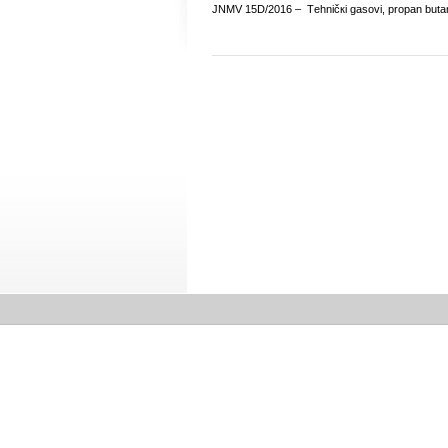
ЈNMV 15D/2016 – Tеhničкi gаsоvi, prоpаn butаn 