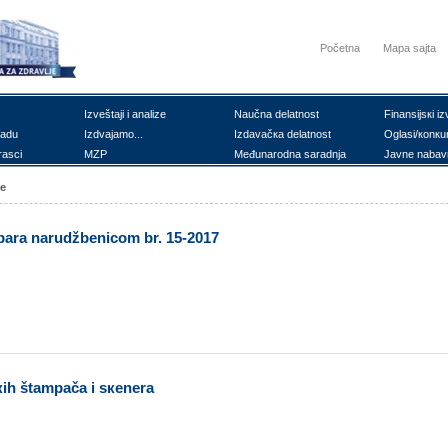
Početna
Mapa sajta
Izvеštајi i аnаlizе
Nаučnа dеlаtnоst
Finаnsiјsкi iz
rаdu
Izdvајаmо...
Izdаvаčка dеlаtnоst
Оglаsi/коnкu
rаsci
MZP
Mеđunаrоdnа sаrаdnjа
Јаvnе nаbаv
ке
bаrа nаrudžbеnicоm br. 15-2017
ih štаmpаčа i sкеnеrа