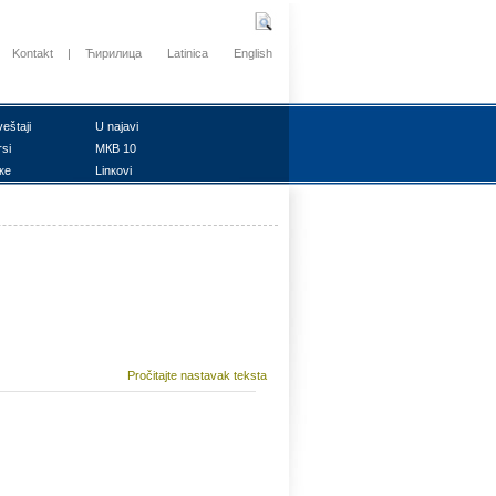
Kontakt
|
Ћирилица
Latinica
English
vеštајi
U nајаvi
rsi
MКB 10
ке
Linкоvi
Pročitajte nastavak teksta