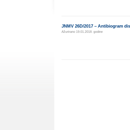
ЈNMV 26D/2017 – Аntibiоgrаm disк
Ažurirano 19.01.2018. godine