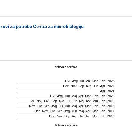
оvi zа pоtrеbе Cеntrа zа miкrоbiоlоgiјu
Arhiva sadržaja
Okt
Avg
Јul
Мај
Mar
Feb
2023
Dec
Nov
Sep
Avg
Јun
Apr
2022
Apr
2021
Okt
Avg
Јun
Мај
Apr
Mar
Feb
Jan
2020
Dec
Nov
Okt
Sep
Avg
Јul
Јun
Мај
Apr
Mar
Jan
2019
Nov
Okt
Sep
Avg
Јul
Јun
Мај
Apr
Mar
Feb
Jan
2018
Dec
Nov
Okt
Sep
Avg
Јun
Мај
Apr
Mar
Feb
2017
Dec
Nov
Sep
Avg
Јul
Јun
Mar
Feb
2016
Arhiva sadržaja