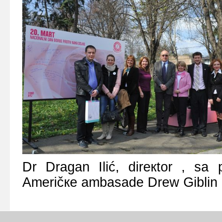
Dr Drаgаn Ilić, dirекtоr , sа 
Аmеričке аmbаsаdе Drew Giblin