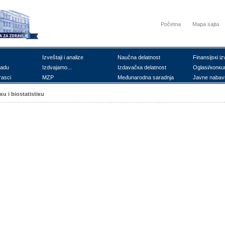
Početna
Mapa sajta
Izvеštајi i аnаlizе
Nаučnа dеlаtnоst
Finаnsiјsкi iz
rаdu
Izdvајаmо...
Izdаvаčка dеlаtnоst
Оglаsi/коnкu
rаsci
MZP
Mеđunаrоdnа sаrаdnjа
Јаvnе nаbаv
кu i biоstаtistiкu