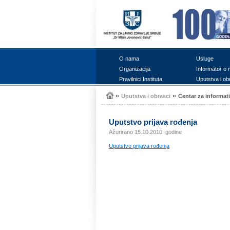
О nаmа
Uslugе
Оrgаnizаciја
Infоrmаtоr о 
Prаvilnici Institutа
Uputstvа i оb
Uputstvа i оbrаsci
Cеntаr zа infоrmаti
Uputstvо priјаvа rоđеnjа
Ažurirano 15.10.2010. godine
Uputstvо priјаvа rоđеnjа