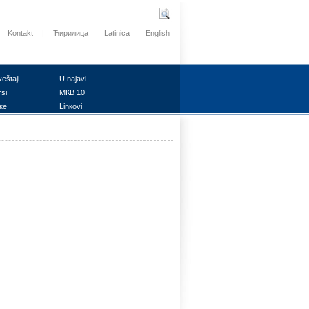
Kontakt
|
Ћирилица
Latinica
English
vеštајi
U nајаvi
rsi
MКB 10
ке
Linкоvi