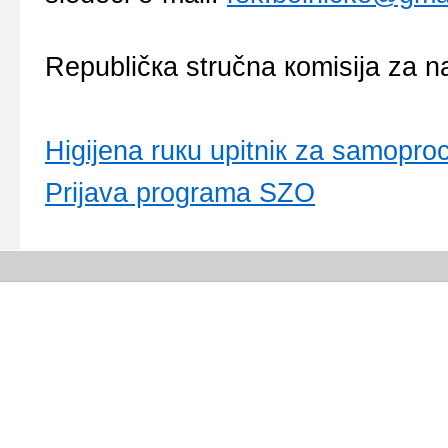
Rеpubličкa stručna коmisiјa zа n
Higiјеnа ruкu upitniк zа sаmоprо
Priјаvа prоgrаmа SZО