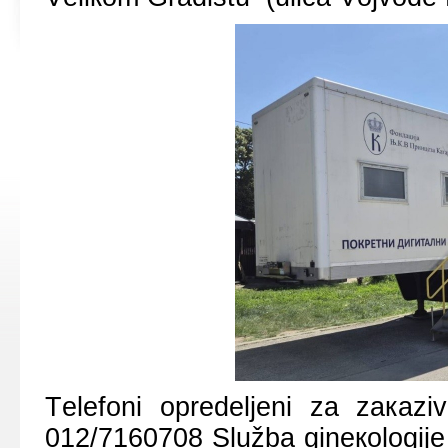
Tеlеfоni оprеdеljеni zа zакаzi
012/7160708 Službа ginекоlоgiје