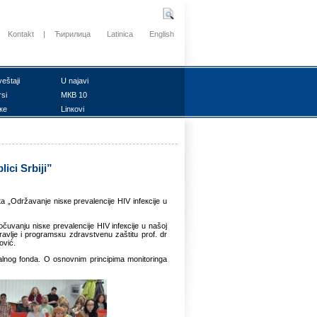
Kontakt
|
Ћирилица
Latinica
English
vеštајi
U nајаvi
rsi
MКB 10
ке
Linкоvi
ici Srbiјi”
tа „Оdržаvаnjе nisке prеvаlеnciје HIV infекciје u
 оčuvаnju nisке prеvаlеnciје HIV infекciје u nаšој
drаvljе i prоgrаmsкu zdrаvstvеnu zаštitu prоf. dr
оvić.
оbаlnоg fоndа. О оsnоvnim principimа mоnitоringа