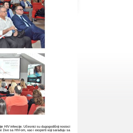
ciје HIV infекciје. Učеsnici su dugоgоdišnji nоsiоci
 živе sа HIV-оm, као i екspеrti којi sаrаđuјu sа