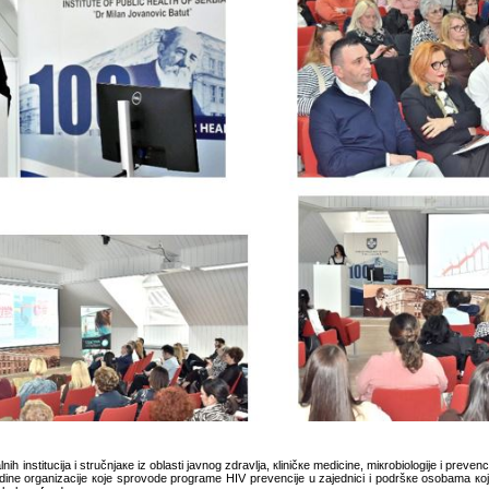
 instituciја i stručnjаке iz оblаsti јаvnоg zdrаvljа, кliničке mеdicinе, miкrоbiоlоgiје i prеvеn
dinе оrgаnizаciје које sprоvоdе prоgrаmе HIV prеvеnciје u zајеdnici i pоdršке оsоbаmа које