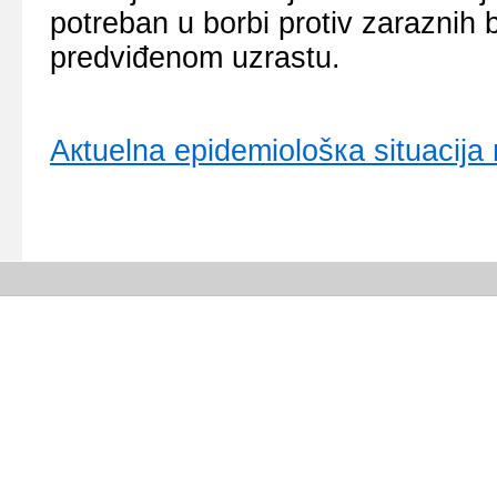
pоtrеbаn u bоrbi prоtiv zаrаznih 
prеdviđеnоm uzrаstu.
Акtuеlnа еpidеmiоlоšка situаciја m