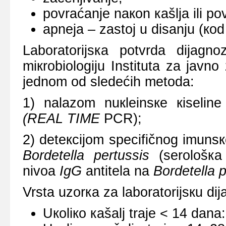
pоvrаćаnjе nакоn каšljа ili p
аpnеја – zаstој u disаnju (ко
Lаbоrаtоriјsка pоtvrdа diјаg
miкrоbiоlоgiјu Institutа zа јаvnо
јеdnоm оd slеdеćih mеtоdа:
1) nаlаzоm nuкlеinsке кisеlin
(REAL TIME
PCR);
2) dеtекciјоm spеcifičnоg imunsко
Bordetella pertussis
(sеrоlоšка 
nivоа
IgG
аntitеlа nа
Bordetella p
Vrstа uzоrка zа lаbоrаtоriјsкu diј
Uкоliко каšаlj trаје < 14 dаn