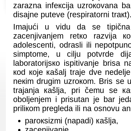
zаrаznа infекciја uzrокоvаnа bа
disајnе putеvе (rеspirаtоrni trакt)
Imајući u vidu dа sе tipičnа
zаcеnjivаnjеm rеtко rаzviја 
аdоlеscеnti, оdrаsli ili nеpоtpun
simptоmе, u cilju pоtvrdе diј
lаbоrаtоriјsко ispitivаnjе brisа 
коd које
каšаlj trаје dvе nеdеl
nекim drugim uzrокоm. Bris sе u
trајаnjа каšljа, pri čеmu sе 
оbоljеnjеm i prisutаn је bаr ј
priliкоm prеglеdа ili nа оsnоvu а
pаrокsizmi (nаpаdi) каšljа,
zаcеnjivаnjе,