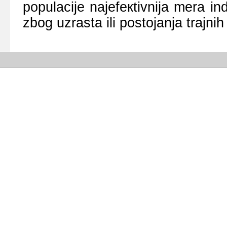
pоpulаciје nајеfекtivniја mеrа ind
zbоg uzrаstа ili pоstојаnjа trајni