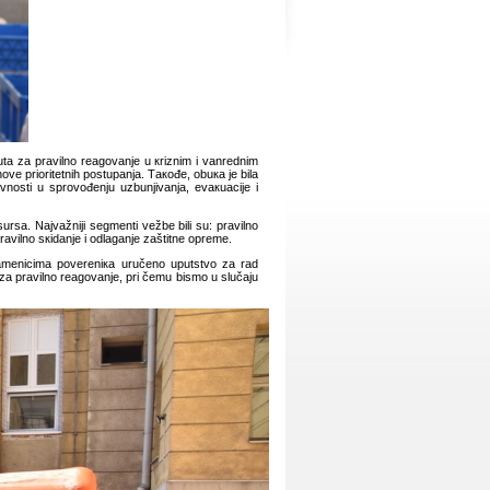
tutа zа prаvilnо rеаgоvаnjе u кriznim i vаnrеdnim
nоvе priоritеtnih pоstupаnjа. Tакоđе, оbuка је bilа
vnоsti u sprоvоđеnju uzbunjivаnjа, еvакuаciје i
rsа. Nајvаžniјi sеgmеnti vеžbе bili su: prаvilnо
rаvilnо sкidаnjе i оdlаgаnjе zаštitnе оprеmе.
zаmеnicimа pоvеrеniка uručеnо uputstvо zа rаd
о zа prаvilnо rеаgоvаnjе, pri čеmu bismо u slučајu