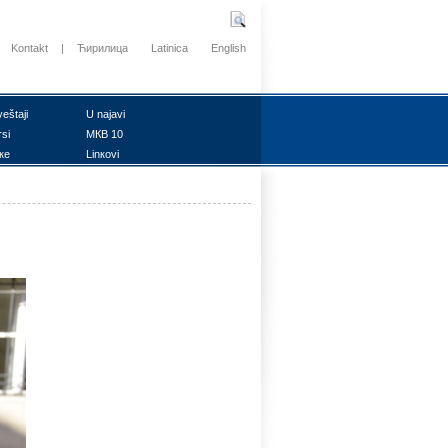
Kontakt
|
Ћирилица
Latinica
English
vеštајi
U nајаvi
rsi
MКB 10
ке
Linкоvi