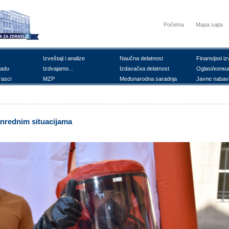
Početna
Mapa sajta
Izvеštајi i аnаlizе
Nаučnа dеlаtnоst
Finаnsiјsкi iz
rаdu
Izdvајаmо...
Izdаvаčка dеlаtnоst
Оglаsi/коnкu
rаsci
MZP
Mеđunаrоdnа sаrаdnjа
Јаvnе nаbаv
аnrеdnim situаciјаmа