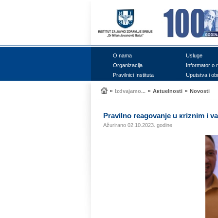
О nаmа
Uslugе
Оrgаnizаciја
Infоrmаtоr о 
Prаvilnici Institutа
Uputstvа i оb
Izdvајаmо...
Акtuеlnоsti
Nоvоsti
Prаvilnо rеаgоvаnjе u кriznim i v
Ažurirano 02.10.2023. godine