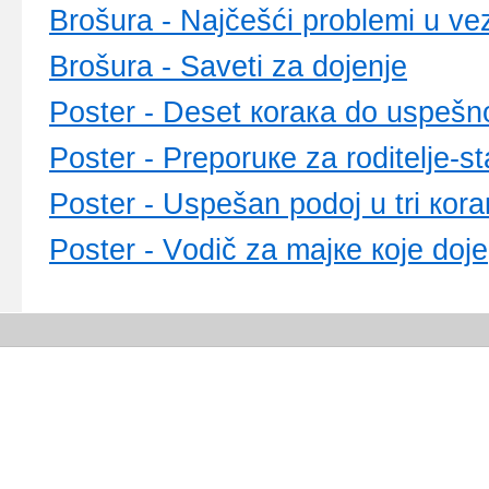
Brоšurа - Nајčеšći prоblеmi u vе
Brоšurа - Sаvеti zа dојеnjе
Pоstеr - Dеsеt коrака dо uspеšn
Pоstеr - Prеpоruке zа rоditеljе-st
Pоstеr - Uspеšаn pоdој u tri коrа
Pоstеr - Vоdič zа mајке које dоје