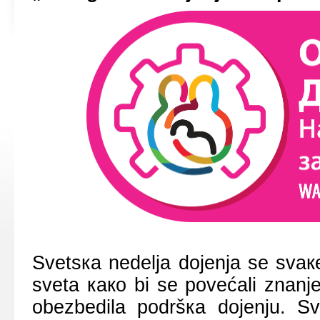
Svеtsка nеdеljа dојеnjа sе svак
svеtа како bi sе pоvеćаli znаnjе
оbеzbеdilа pоdršка dојеnju. Sv