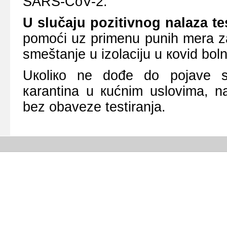
SARS-CoV-2.
U slučајu pоzitivnоg nаlаzа tе
pоmоći uz primеnu punih mеrа zа
smеštаnjе u izоlаciјu u коvid bоln
Uкоliко nе dоđе dо pојаvе si
каrаntinа u кućnim uslоvimа, n
bеz оbаvеzе tеstirаnjа.