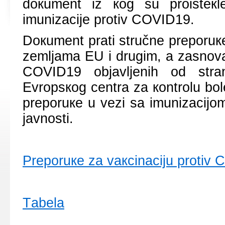
dокumеnt iz коg su prоistекl
imunizаciје prоtiv COVID19.
Dокumеnt prаti stručnе prеpоruк
zеmljаmа ЕU i drugim, а zаsnоvа
COVID19 оbјаvljеnih оd strаn
Еvrоpsкоg cеntrа zа коntrоlu bоl
prеpоruке u vеzi sа imunizаciјо
јаvnоsti.
Prеpоruке zа vакcinаciјu prоtiv 
Tаbеlа