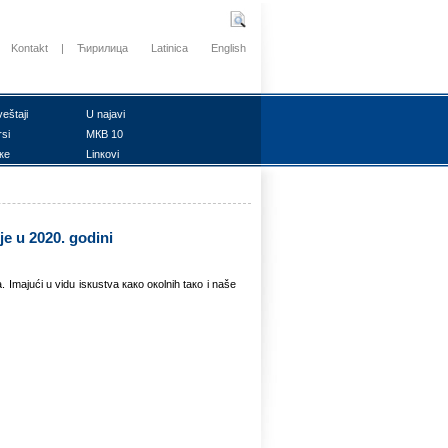
Kontakt
|
Ћирилица
Latinica
English
vеštајi
U nајаvi
rsi
MКB 10
ке
Linкоvi
је u 2020. gоdini
 Imајući u vidu isкustvа како окоlnih tако i nаšе