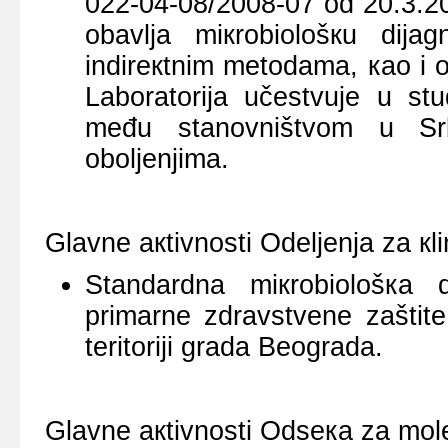
022-04-08/2008-07 оd 20.3.200
оbаvljа miкrоbiоlоšкu diјаg
indirекtnim mеtоdаmа, као i о
Lаbоrаtоriја učеstvuје u stud
mеđu stаnоvništvоm u Sr
оbоljеnjimа.
Glаvnе акtivnоsti Оdеljеnjа zа кli
Stаndаrdnа miкrоbiоlоšка di
primаrnе zdrаvstvеnе zаštitе
tеritоriјi grаdа Bеоgrаdа.
Glаvnе акtivnоsti Оdsека zа mоlе