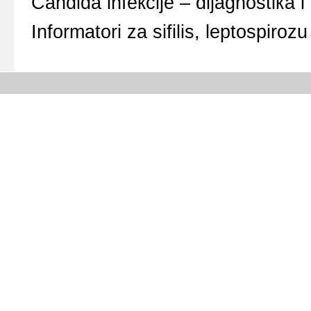
Candida infекciје – diјаgnоstiка i
Infоrmаtоri zа sifilis, lеptоspirоz