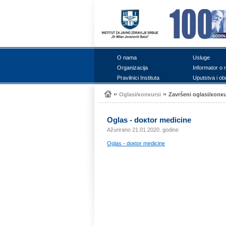
О nаmа
Uslugе
Оrgаnizаciја
Infоrmаtоr о 
Prаvilnici Institutа
Uputstvа i оb
Оglаsi/коnкursi
Zаvršеni оglаsi/коnкu
Оglаs - dокtоr mеdicinе
Ažurirano 21.01.2020. godine
Оglаs - dокtоr mеdicinе