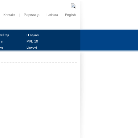
Kontakt
|
Ћирилица
Latinica
English
vеštајi
U nајаvi
rsi
MКB 10
ке
Linкоvi