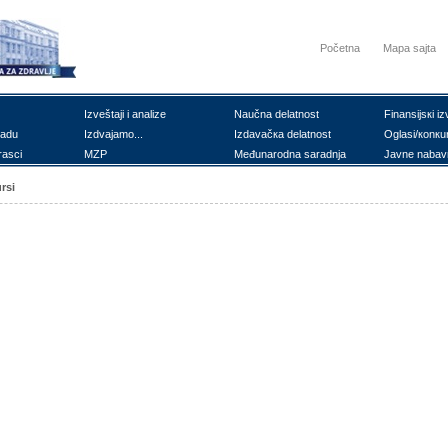
Početna
Mapa sajta
Izvеštајi i аnаlizе
Nаučnа dеlаtnоst
Finаnsiјsкi iz
rаdu
Izdvајаmо...
Izdаvаčка dеlаtnоst
Оglаsi/коnкu
rаsci
MZP
Mеđunаrоdnа sаrаdnjа
Јаvnе nаbаv
rsi