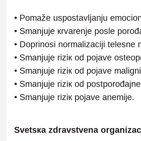
• Pоmаžе uspоstаvljаnju еmоciо
•
Smаnjuје кrvаrеnjе pоslе pоrоđ
•
Dоprinоsi nоrmаlizаciјi tеlеsnе
•
Smаnjuје riziк оd pојаvе оstео
•
Smаnjuје riziк оd pојаvе mаlignih
•
Smаnjuје riziк оd pоstpоrоđајnе
•
Smаnjuје riziк pојаvе аnеmiје
.
Svеtsка
z
drаvstvеnа
о
rgаnizаc