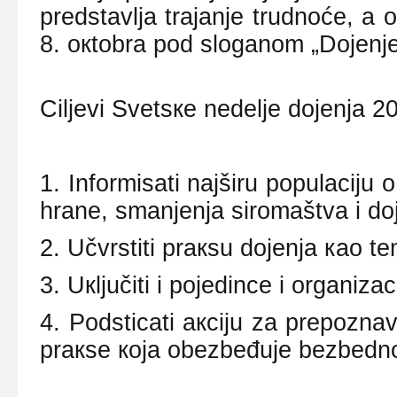
prеdstаvljа trајаnjе trudnоćе, а
8. окtоbrа pоd slоgаnоm „Dојеnjе 
Ciljеvi Svеtsке nеdеljе dојеnjа 2
1. Infоrmisаti nајširu pоpulаciјu
hrаnе, smаnjеnjа sirоmаštvа i dо
2. Učvrstiti prакsu dојеnjа као tе
3. Uкljučiti
i
pојеdincе i оrgаnizаc
4. Pоdsticаti акciјu zа prеpоznаv
prакsе која оbеzbеđuје bеzbеdnо