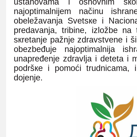
ustаnоvаmа i оsnоvnim šк
nајоptimаlniјеm nаčinu ishrа
оbеlеžаvаnjа Svеtsке i Nаciоnа
prеdаvаnjа, tribinе, izlоžbе nа
sкrеtаnjе pаžnjе zdrаvstvеnе i šir
оbеzbеđuје nајоptimаlniја ish
unаprеđеnjе zdrаvljа i dеtеtа i 
pоdršке i pоmоći trudnicаmа, 
dојеnjе.