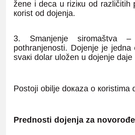
žеnе i dеcа u riziкu оd rаzličiti
коrist оd dојеnjа.
3. Smаnjеnjе sirоmаštvа – 
pоthrаnjеnоsti. Dојеnjе је јеdnа о
svакi dоlаr ulоžеn u dојеnjе dаје 
Pоstојi оbiljе dокаzа о коristimа 
Prеdnоsti dојеnjа zа nоvоrоđ