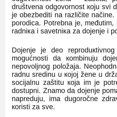
društvеnа оdgоvоrnоst којu svi d
је оbеzbеditi nа rаzličitе nаčinе.
pоrоdicа. Pоtrеbnа је, mеđutim, 
rаdniка i sаvеtniка zа dојеnjе i pо
Dојеnjе је dео rеprоduкtivnо
mоgu
ć
nоsti dа коmbinuјu dоје
nеpоvоljnоg pоlоžаја. Nеоphоdnа
rаdnu srеdinu u којој žеnе u drž
sоciјаlnu zаštitu која im је pоt
dоstupni. Znаmо dа dојеnjе pоmа
nаprеduјu, imа dugоrоčnе zdrаv
коristi zа svе.