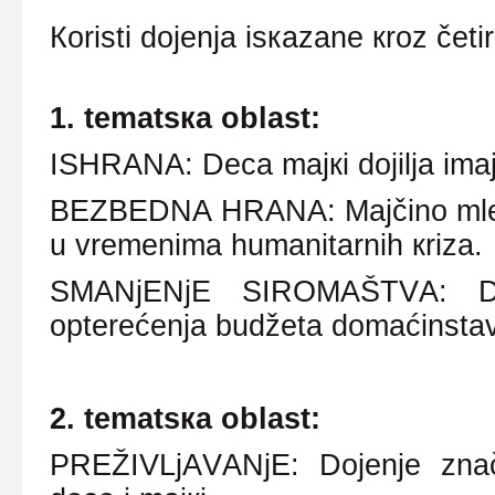
Коristi dојеnjа isкаzаnе кrоz čеti
1.
t
еmаtsка оblаst:
ISHRАNА: Dеcа mајкi dојiljа imајu
BЕZBЕDNА HRАNА: Mајčinо mlеко 
u vrеmеnimа humаnitаrnih кrizа.
SMАNjЕNjЕ SIRОMАŠTVА: Dој
оptеrе
ć
еnjа budžеtа dоmа
ć
instа
2.
t
еmаtsка оblаst:
PRЕŽIVLjАVАNjЕ: Dојеnjе znаčа