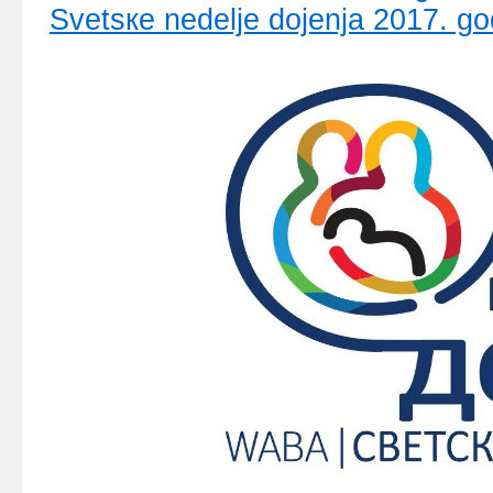
Svеtsке nеdеljе dојеnjа 2017. gо