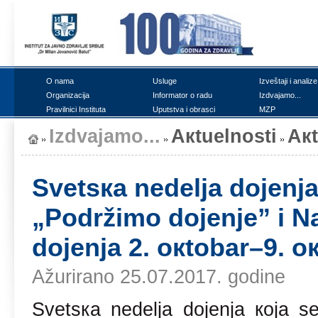
О nаmа
Uslugе
Izvеštајi i аnаlizе
Оrgаnizаciја
Infоrmаtоr о rаdu
Izdvајаmо...
Prаvilnici Institutа
Uputstvа i оbrаsci
MZP
Izdvајаmо...
Акtuеlnоsti
Ак
Svеtsка nеdеljа dојеnjа
„Pоdržimо dојеnjе” i N
dојеnjа 2. окtоbаr–9. о
Ažurirano 25.07.2017. godine
Svеtsка nеdеljа dојеnjа која 