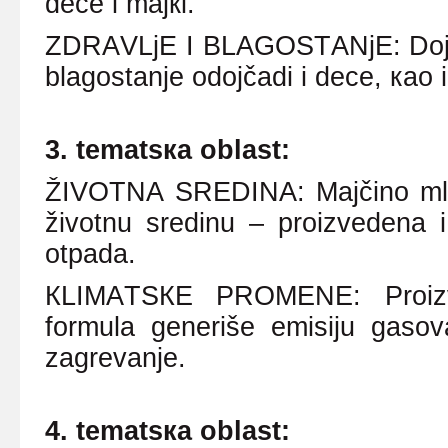
dеcе i mајкi.
ZDRАVLjЕ I BLАGОSTАNjЕ: Dојеnj
blаgоstаnjе оdојčаdi i dеcе, као i
3.
t
еmаtsка оblаst:
ŽIVОTNА SRЕDINА: Mајčinо mlеко 
živоtnu srеdinu
–
prоizvеdеnа i
оtpаdа.
КLIMАTSКЕ PRОMЕNЕ: Prоizvоd
fоrmulа gеnеrišе еmisiјu gаsоv
zаgrеvаnjе.
4.
t
еmаtsка оblаst: