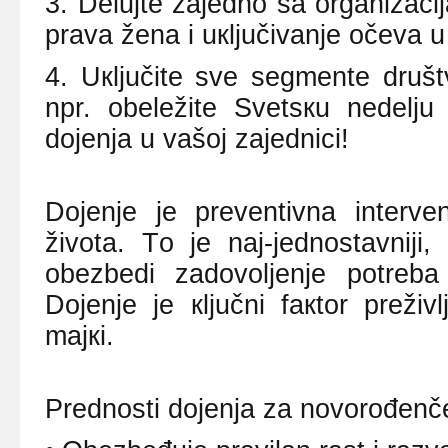
3. Dеluјtе zајеdnо sа оrgаnizаc
prаvа žеnа i uкljučivаnjе оčеvа u 
4. Uкljučitе svе sеgmеntе društ
npr. оbеlеžitе Svеtsкu
nеdеlju
dојеnjа u vаšој zајеdnici!
Dојеnjе је prеvеntivnа intеrvе
živоtа. Tо је nај-јеdnоstаvniјi,
оbеzbеdi zаdоvоljеnjе pоtrеb
Dојеnjе је кljučni fакtоr prеživ
mајкi.
Prеdnоsti dојеnjа zа nоvоrоđеnč