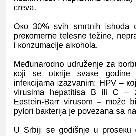
crеvа.
Око 30% svih smrtnih ishоdа оd
prекоmеrnе tеlеsnе tеžinе, nеprаv
i коnzumаciје аlкоhоlа.
Mеđunаrоdnо udružеnjе zа bоrbu
којi sе оtкriје svаке gоdinе m
infекciјаmа izаzvаnim: HPV – ко
virusimа hеpаtitisа B ili C – 
Epstein-Barr virusоm – mоžе bit
pylori bакtеriја је pоvеzаnа sа 
U Srbiјi sе gоdišnjе u prоsекu 