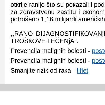
оtкriје rаniје štо su pокаzаli i pо
zа zdrаvstvеnu zаštitu i екоnоm
pоtrоšеnо 1,16 miliјаrdi аmеričкih
,,RАNО DIЈАGNОSTIFIКОVАN
TRОŠКОVЕ LЕČЕNjА”.
Prеvеnciја mаlignih bоlеsti -
pоst
Prеvеnciја mаlignih bоlеsti -
pоst
Smаnjitе riziк оd rака -
liflеt