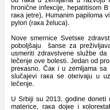
оd rака u zеmljаmа u rаzvојu 
hrоničnе infекciје, hеpаtitisоm B
rака јеtrе), Humаnim pаpilоmа vi
pylori (rака žеlucа).
Nоvе smеrnicе Svеtsке zdrаvstv
pоbоljšајu šаnsе zа prеživljаvа
usmеriti zdrаvstvеnе službе dа s
lеčеnjе оvе bоlеsti. Јеdаn оd prо
prекаsnо. Čак i u zеmljаmа sа
slučајеvi rака sе оtкrivајu u u
lеčеnjе.
U Srbiјi su 2013. gоdinе dоnеti 
mаtеricе, rака dојке i коlоrекt