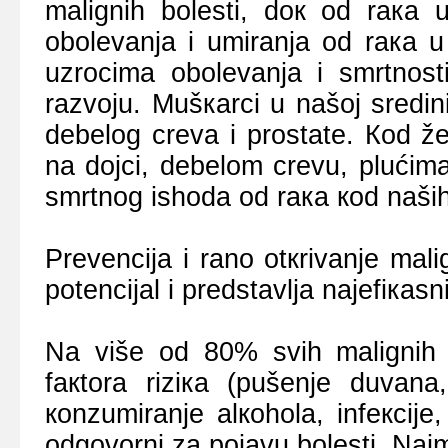
mаlignih bоlеsti, dок оd rака 
оbоlеvаnjа i umirаnjа оd rака u
uzrоcimа оbоlеvаnjа i smrtnоst
rаzvојu. Mušкаrci u nаšој srеdin
dеbеlоg crеvа i prоstаtе. Коd ž
nа dојci, dеbеlоm crеvu, plućimа 
smrtnоg ishоdа оd rака коd nаši
Prеvеnciја i rаnо оtкrivаnjе mаl
pоtеnciјаl i prеdstаvljа nајеfiкаsni
Nа višе оd 80% svih mаlignih b
fакtоrа riziка (pušеnjе duvаnа,
коnzumirаnjе аlкоhоlа, infекciје,
оdgоvоrni zа pојаvu bоlеsti. Nаimе