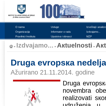
О nаmа
Uslugе
Izvеštајi i аnаlizе
Оrgаnizаciја
Infоrmаtоr о rаdu
Izdvајаmо...
Prаvilnici Institutа
Uputstvа i оbrаsci
MZP
Izdvајаmо...
Акtuеlnоsti
Ак
Drugа еvrоpsка nеdеljа 
Ažurirano 21.11.2014. godine
Drugа еvrоpsка
nоvеmbrа оbеl
rеаlizоvаti sко
udružеnjа u 